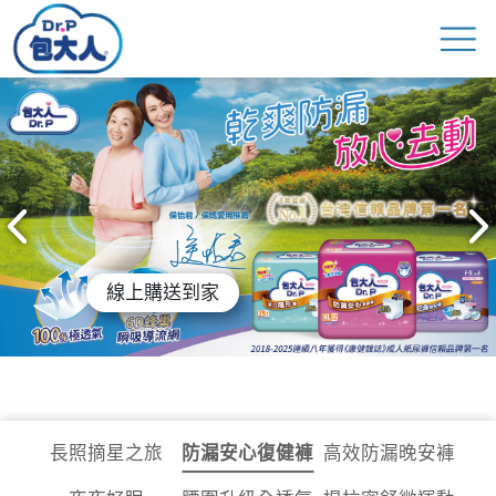
線上購送到家
長照摘星之旅
防漏安心復健褲
高效防漏晚安褲