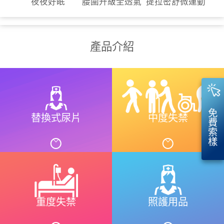
夜夜好眠
腰圍升級全透氣
提拉密舒微運動
產品介紹
免
替換式尿片
中度失禁
費
索
樣
重度失禁
照護用品